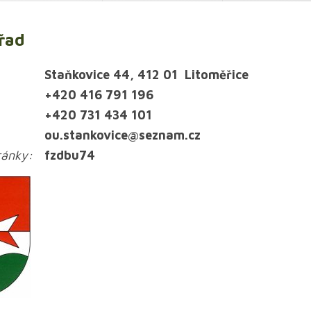
řad
Staňkovice 44, 412 01 Litoměřice
+420 416 791 196
+420 731 434 101
ou.stankovice@seznam.cz
hránky:
fzdbu74