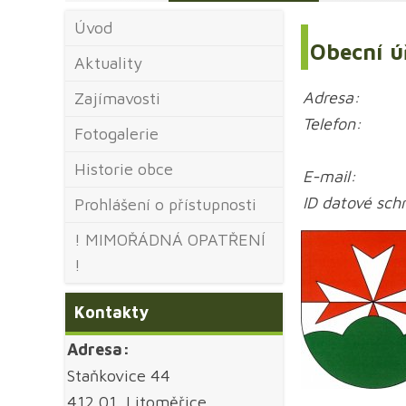
Úvod
Obecní ú
Aktuality
Adresa:
Zajímavosti
Telefon:
Fotogalerie
Historie obce
E-mail:
ID datové sc
Prohlášení o přístupnosti
! MIMOŘÁDNÁ OPATŘENÍ
!
Kontakty
Adresa:
Staňkovice 44
412 01 Litoměřice